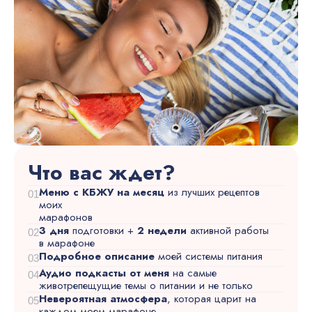
Что вас ждет?
Меню с КБЖУ на месяц
из лучших рецептов
01
моих
марафонов
3 дня
подготовки +
2 недели
активной работы
02
в марафоне
Подробное описание
моей системы питания
03
Аудио подкасты от меня
на самые
04
животрепещущие темы о питании и не только
Невероятная атмосфера
, которая царит на
05
каждом моем марафоне